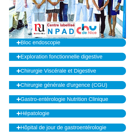
Bloc endoscopie
Exploration fonctionnelle digestive
Chirurgie Viscérale et Digestive
Chirurgie générale d'urgence (CGU)
Gastro-entérologie Nutrition Clinique
Hépatologie
Hôpital de jour de gastroentérologie