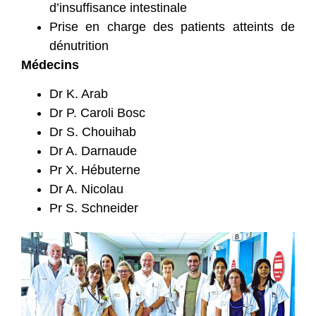
d’insuffisance intestinale
Prise en charge des patients atteints de
dénutrition
Médecins
Dr K. Arab
Dr P. Caroli Bosc
Dr S. Chouihab
Dr A. Darnaude
Pr X. Hébuterne
Dr A. Nicolau
Pr S. Schneider