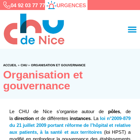
04 92 03 77 77
URGENCES
ACCUEIL
»
CHU
»
ORGANISATION ET GOUVERNANCE
Organisation et
gouvernance
Le CHU de Nice s’organise autour de
pôles
, de
la
direction
et de différentes
instances
. La
loi n°2009-879
du 21 juillet 2009 portant réforme de l’hôpital et relative
aux patients, à la santé et aux territoires
(loi HPST) a
modifié en profondeur la gouvernance des établissements