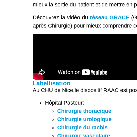
mieux la sortie du patient et de mettre en p
Découvrez la vidéo du
réseau GRACE
(G
après Chirurgie) pour mieux comprendre c
Labellisation
Au CHU de Nice,le dispositif RAAC est poss
Hôpital Pasteur:
Chirurgie thoracique
Chirurgie urologique
Chirurgie du rachis
Chirurgie vasculaire