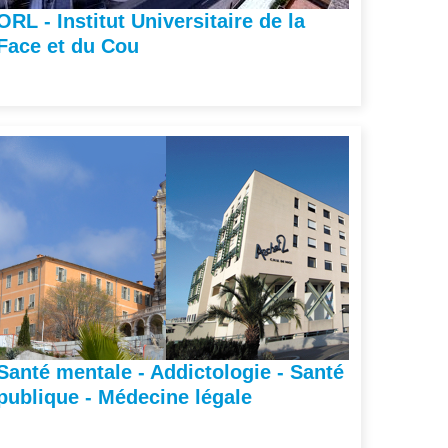
ORL - Institut Universitaire de la
Face et du Cou
Santé mentale - Addictologie - Santé
publique - Médecine légale