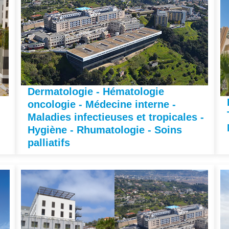
Dermatologie - Hématologie
oncologie - Médecine interne -
Maladies infectieuses et tropicales -
Hygiène - Rhumatologie - Soins
palliatifs