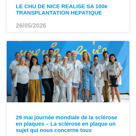
LE CHU DE NICE REALISE SA 100e
TRANSPLANTATION HEPATIQUE
26/05/2026
29 mai journée mondiale de la sclérose
en plaques – La sclérose en plaque un
sujet qui nous concerne tous