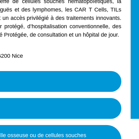
ogreffe de cellules souches hématopoïétiques, la
aiguës et des lymphomes, les CAR T Cells, TILs
t un accès privilégié à des traitements innovants.
 protégé, d’hospitalisation conventionnelle, des
té Protégée, de consultation et un hôpital de jour.
06200 Nice
lle osseuse ou de cellules souches