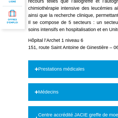
recours telles que l’allogreffe et l’aut
chimiothérapie intensive des leucémies 
ainsi que la recherche clinique, permettan
Il se compose de 5 secteurs : un secteur
soins intensifs en hospitalisation et en Uni
Hôpital l’Archet 1 niveau 6
151, route Saint Antoine de Ginestière – 
Prestations médicales
Médecins
Centre accrédité JACIE greffe de moe