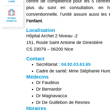
centre de compétence pour les 5 centres
plus du suivi en consultation, en ho
conventionnelle, l’unité assure aussi les
l’enfant
.
Localisation
Hôpital Archet 2 Niveau -2
151, Route Saint Antoine de Ginestière
CS 23079 – 06200 Nice
Contact
Secrétariat :
04.92.03.63.65
Cadre de santé: Mme Stéphanie Hure
Médecins
Dr Faudeux
Dr Bernardor
Dr Magnavacca
Dr De Guillebon de Resnes
Horaires