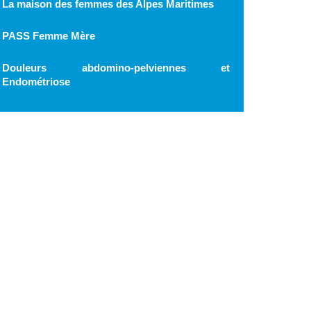
La maison des femmes des Alpes Maritimes
PASS Femme Mère
Douleurs abdomino-pelviennes et
Endométriose