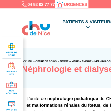
04 92 03 77 77
URGENCES
PATIENTS & VISITEUR
ACCUEIL
»
OFFRE DE SOINS
»
FEMME – MÈRE – ENFANT
»
NÉPHROLOGI
Néphrologie et dialys
L’unité de
néphrologie pédiatrique
du CH
et malformations rénales du fœtus, de l